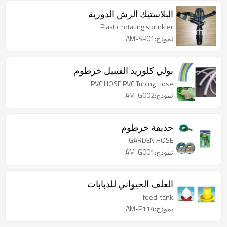
البلاستيك الرش الدورية
Plastic rotating sprinkler
نموذج:AM-SP01
بولي كلوريد الفينيل خرطوم
PVC HOSE PVC Tubing Hose
نموذج:AM-G002
حديقة خرطوم
GARDEN HOSE
نموذج:AM-G001
العلف الحيواني للدبابات
feed-tank
نموذج:AM-P114