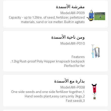
مفرشة الأسمدة
Model:AM-P009
Capacity - up to 12litre. of seed, fertilizer, pelletized
materials, sand or ice melter. Built in agitato
ومن ناحية الأسمدة
Model:AM-P010
Features
12kg Rust-proof Poly Hopper knapsack backpack.
Perfect for fer
بذارة مع الأسمدة
Model:AM-P008
1,One side seeds and one side fertilizer together
2,Hand seeds plant,easy carry,only 3kgs
3,Fast seedii