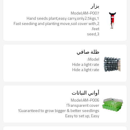
بزار
Model;AM-P007
1,Hand seeds plant,easy carry,only2.5kgs
2,Fast seediing and planting move,soil cover with
feet.
3,seed
ظلة صافي
Model:
Hide a light rate
Hide a light rate
أواني النباتات
Model:AM-P006
Transparent cover!
Guaranteed to grow bigger & better seedlings!
Easy to set up, Easy