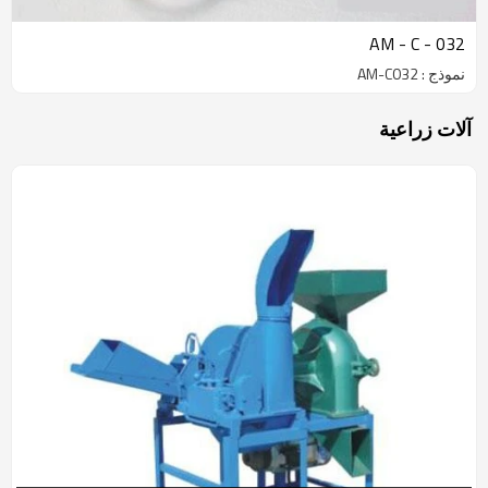
AM - C - 032
نموذج : AM-C032
آلات زراعية