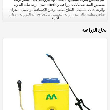
مصنعين المجمعة للآلات الزراعية وmaterils مثل الرشاشات اليدوية
والرشاشات السلطة ، البخاخ ضغط، وقناع الكيميائية ، ومصيدة الفئران،
صافي مظلة، وآلة البذار، وآلة التضبيب، agricultral آلة المزرعة ، وعلى
أكثر
أجزاء. مع حوالي 10000 متر مربع من المساحة، و 100 مجموعة من
المعدات، ومعدات اختبار كامل البحث ، وقوة قوية R & D وكاملة
ومجموعة واسعة المنتج ، والشركة المندمجة هو السوبر suplier المواد
بخاخ الزراعية
الزراعية في الصين. لقد حصلنا بالفعل SONCAP، CE