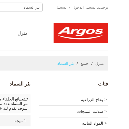
ترحيب,
تسجيل الدخول
/
تسجيل
منزل
ح
منزل
/
جميع
/
نثر السماد
فئات
نثر السماد
بخاخ الزراعية
تشجيانغ الحلفاء 
نثر السماد
عقد تص
سوف نقدم لك خ
سلامة المنتجات
1 نتيجة
المواد النباتية