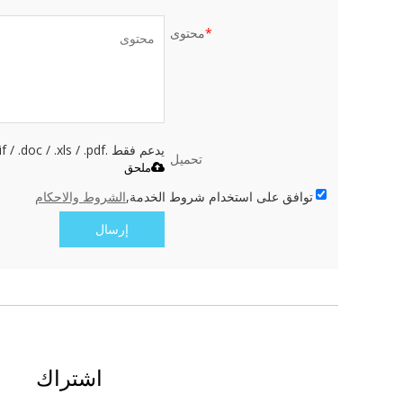
*
محتوى
يدعم فقط .rar / .zip / .jpg / .png / .gif / .doc / .xls / .pdf ، بحد أقصى 20 ميجا
تحميل
ملحق
توافق على استخدام شروط الخدمة,
الشروط والاحكام
إرسال
اشتراك