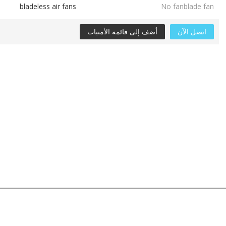
bladeless air fans
No fanblade fan
اتصل الآن
أضف إلى قائمة الأمنيات