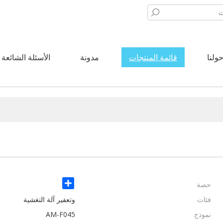
ولنا
قائمة المنتجات
مدونة
الأسئلة الشائعة
حصة
Share
فئات
وتعفير آلة التغشية
نموذج
AM-F045